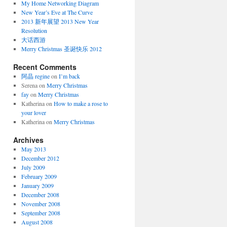
My Home Networking Diagram
New Year’s Eve at The Curve
2013 新年展望 2013 New Year
Resolution
大话西游
Merry Christmas 圣诞快乐 2012
Recent Comments
阿晶 regine
on
I’m back
Serena
on
Merry Christmas
fay
on
Merry Christmas
Katherina
on
How to make a rose to
your lover
Katherina
on
Merry Christmas
Archives
May 2013
December 2012
July 2009
February 2009
January 2009
December 2008
November 2008
September 2008
August 2008