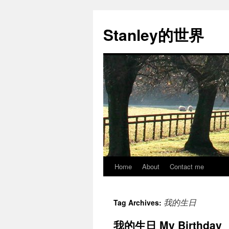
Stanley的世界
Home
About
Contact me
Skip
to
我的生日
Tag Archives:
content
我的生日 My Birthday