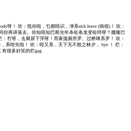
呀！ 吹：抵你啦，乜都唔识，净系sick leave (病假)！ 吹：
同你再讲落去。你知唔知巴斯光年杀咗条龙变咗咩呀？撒隆巴
烂：冇呀，去屙尿下萍呀！而家搵厕所罗。过桥咪系罗！ 吹：
阴八両金，系咁先啦！ 吹：咁又系，天下无不散之林夕， bye ！ 烂：
就 有很多好笑的烂gag