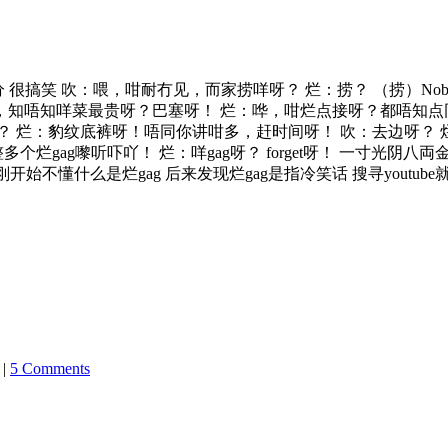
 很搞笑 吹：喂，咁耐冇见，而家捞咩呀？ 烂：捞？ （捞）Nobody
，知唔知咩菜最贵呀？巴塞呀！ 烂：哗，咁烂点接呀？都唔知点
？ 烂：豹纹底裤呀！唔同你讲咁多，赶时间呀！ 吹：去边呀？ 
，整多个烂gag嚟听吓吖！ 烂：咩gag呀？ forget呀！ 一寸光
开始不懂什么是烂gag 后来发现烂gag是指冷笑话 搜寻youtube
|
5 Comments