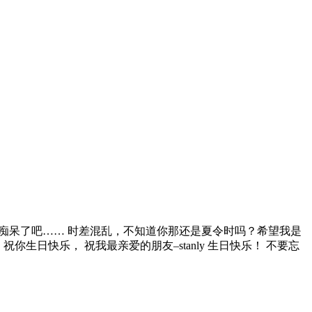
始老人痴呆了吧…… 时差混乱，不知道你那还是夏令时吗？希望我是
你生日快乐， 祝我最亲爱的朋友–stanly 生日快乐！ 不要忘