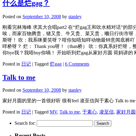
什么是烂gag？
Posted on
September 10, 2008
by
stanley
刚看完林海峰 求其大合唱part2 在“烂gag王和吹水精对话”的部分
唉，而家百物腾贵，猪又贵、牛又贵、菜又贵，嗰日行街市呀
斯呀！ 吹：我系咪要笑呀？咁你知唔知咩动物最钟意闻底裤吖
咩桥呀？ 烂： Thank you呀！（than桥） 吹：你真系好烂呀
你bye我？我唔buy你喎！ 开始听到烂gag从家好月圆 荷妈讲的 刚
Posted in
日记
|
Tagged
烂gag
|
6 Comments
Talk to me
Posted on
September 10, 2008
by
stanley
家好月圆的里的一首很好听 很有feel 凌至信與于素心 Talk to me
Posted in
日记
|
Tagged
MV
,
Talk to me
,
于素心
,
凌至信
,
家好月圆
Search for:
Recent Posts