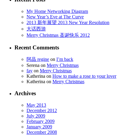
My Home Networking Diagram
New Year’s Eve at The Curve
2013 新年展望 2013 New Year Resolution
大话西游
Merry Christmas 圣诞快乐 2012
Recent Comments
阿晶 regine
on
I’m back
Serena
on
Merry Christmas
fay
on
Merry Christmas
Katherina
on
How to make a rose to your lover
Katherina
on
Merry Christmas
Archives
May 2013
December 2012
July 2009
February 2009
January 2009
December 2008