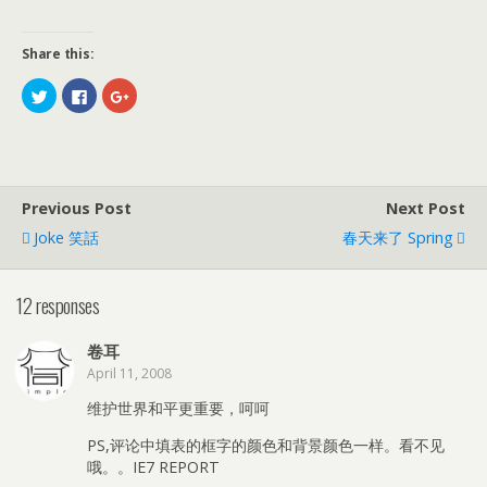
Share this:
C
C
C
l
l
l
i
i
i
c
c
c
k
k
k
t
t
t
o
o
o
s
s
s
h
h
h
Previous Post
Next Post
a
a
a
r
r
r
e
e
e
Joke 笑話
春天来了 Spring
o
o
o
n
n
n
T
F
G
w
a
o
12 responses
i
c
o
t
e
g
t
b
l
e
o
e
卷耳
r
o
+
(
k
(
April 11, 2008
O
(
O
p
O
p
e
p
e
维护世界和平更重要，呵呵
n
e
n
s
n
s
i
s
i
PS,评论中填表的框字的颜色和背景颜色一样。看不见
n
i
n
哦。。IE7 REPORT
n
n
n
e
n
e