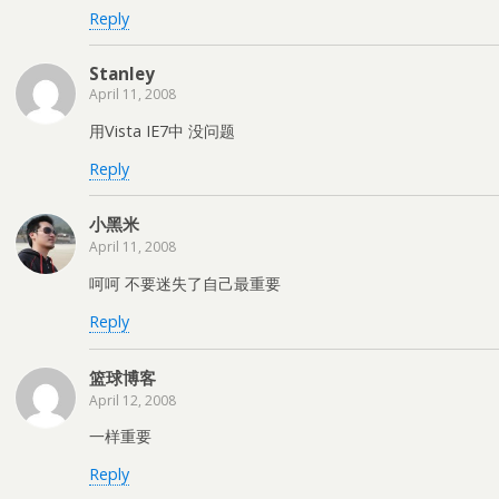
w
e
w
Reply
w
w
w
i
w
i
n
i
n
d
n
d
Stanley
o
d
o
w
o
w
April 11, 2008
)
w
)
)
用Vista IE7中 没问题
Reply
小黑米
April 11, 2008
呵呵 不要迷失了自己最重要
Reply
篮球博客
April 12, 2008
一样重要
Reply